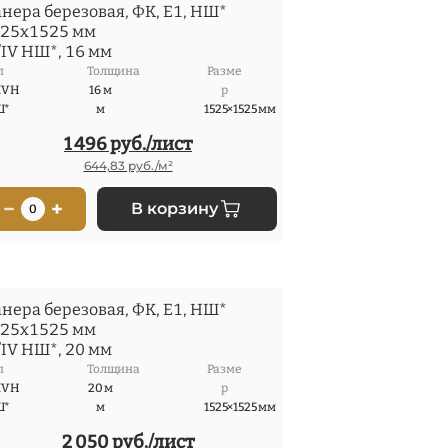
нера березовая, ФК, Е1, НШ*
25x1525 мм
/IV НШ*, 16 мм
п
Толщина
Разме
IV Н
16 м
р
Ш*
м
1525×1525 мм
1 496 руб./лист
644,83 руб./м²
−
+
В корзину
0
нера березовая, ФК, Е1, НШ*
25x1525 мм
/IV НШ*, 20 мм
п
Толщина
Разме
IV Н
20 м
р
Ш*
м
1525×1525 мм
2 050 руб./лист