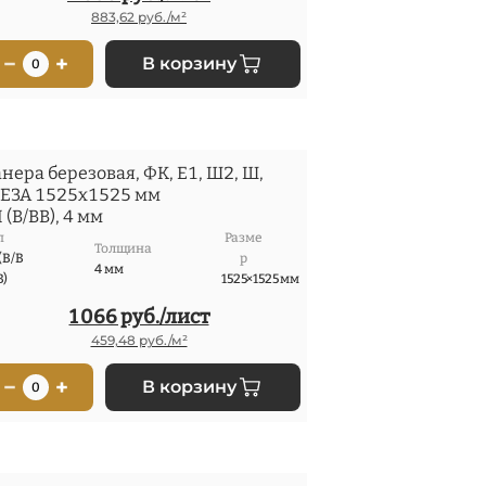
883,62 руб./м²
−
+
В корзину
0
нера березовая, ФК, Е1, Ш2, Ш,
ЕЗА 1525x1525 мм
I (В/ВВ), 4 мм
п
Разме
Толщина
 (В/В
р
4 мм
В)
1525×1525 мм
1 066 руб./лист
459,48 руб./м²
−
+
В корзину
0