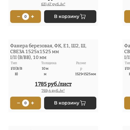
631,47 руб./м²
−
+
В корзину
0
Фанера березовая, ФК, Е1, Ш2, Ш,
Фа
СВЕЗА 1525x1525 мм
СВ
I/II (В/ВВ), 10 мм
I/
Тип
Толщина
Разме
Ти
I/II (В/В
10 м
р
I/II
В)
м
1525×1525 мм
1 785 руб./лист
769,4 руб./м²
−
+
В корзину
0