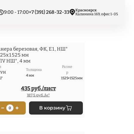
Красноярск
9:00 - 17:00
+7 (391) 268-32-33
Калинина 169, офис 1-05
нера березовая, ФК, Е1, НШ*
25x1525 мм
/IV НШ*, 4 мм
п
Разме
Толщина
IV Н
р
4 мм
Ш*
1525×1525 мм
435 руб./лист
187,5 руб./м²
−
+
В корзину
0