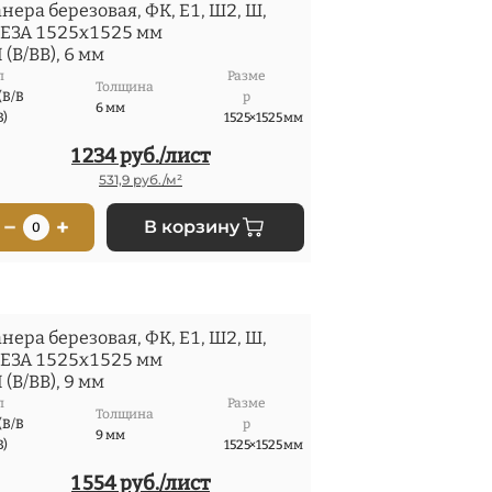
нера березовая, ФК, Е1, Ш2, Ш,
ЕЗА 1525x1525 мм
I (В/ВВ), 6 мм
п
Разме
Толщина
 (В/В
р
6 мм
В)
1525×1525 мм
1 234 руб./лист
531,9 руб./м²
−
+
В корзину
0
нера березовая, ФК, Е1, Ш2, Ш,
ЕЗА 1525x1525 мм
I (В/ВВ), 9 мм
п
Разме
Толщина
 (В/В
р
9 мм
В)
1525×1525 мм
1 554 руб./лист