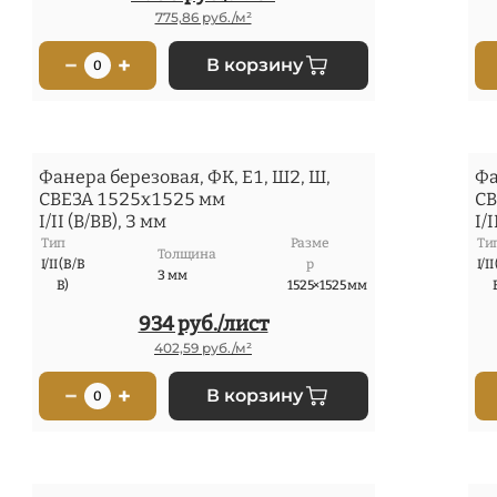
775,86 руб./м²
−
+
В корзину
0
Фанера березовая, ФК, Е1, Ш2, Ш,
Фа
СВЕЗА 1525x1525 мм
СВ
I/II (В/ВВ), 3 мм
I/I
Тип
Разме
Ти
Толщина
I/II (В/В
р
I/II
3 мм
В)
1525×1525 мм
934 руб./лист
402,59 руб./м²
−
+
В корзину
0