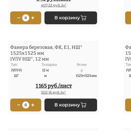
407,33 руб./м²
−
+
В корзину
0
Фанера березовая, ФК, Е1, НШ*
Фа
1525x1525 мм
15
IV/IV НШ*, 12 мм
IV
Тип
Толщина
Разме
Ти
IV/IV Н
12 м
р
IV/
Ш*
м
1525×1525 мм
1 165 руб./лист
502,16 руб./м²
−
+
В корзину
0