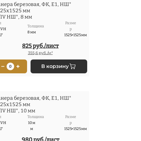
нера березовая, ФК, Е1, НШ*
25x1525 мм
/IV НШ*, 8 мм
п
Разме
Толщина
IV Н
р
8 мм
Ш*
1525×1525 мм
825 руб./лист
355,6 руб./м²
−
+
В корзину
0
нера березовая, ФК, Е1, НШ*
25x1525 мм
/IV НШ*, 10 мм
п
Толщина
Разме
IV Н
10 м
р
Ш*
м
1525×1525 мм
980 руб./лист