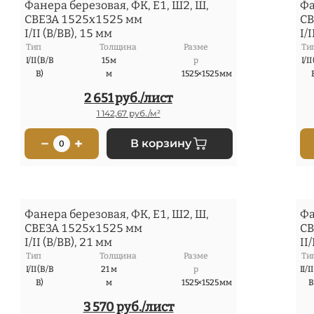
Фанера березовая, ФК, Е1, Ш2, Ш,
Фа
СВЕЗА 1525x1525 мм
СВ
I/II (В/ВВ), 15 мм
I/
Тип
Толщина
Разме
Ти
I/II (В/В
15 м
р
I/II
В)
м
1525×1525 мм
2 651 руб./лист
1 142,67 руб./м²
−
+
В корзину
0
Фанера березовая, ФК, Е1, Ш2, Ш,
Фа
СВЕЗА 1525x1525 мм
СВ
I/II (В/ВВ), 21 мм
II
Тип
Толщина
Разме
Ти
I/II (В/В
21 м
р
II/I
В)
м
1525×1525 мм
В
3 570 руб./лист