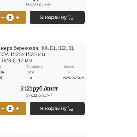
669,83 руб./м²
−
+
В корзину
0
нера березовая, ФК, Е1, Ш2, Ш,
ЕЗА 1525x1525 мм
II (В/ВВ), 12 мм
п
Толщина
Разме
 (В/В
12 м
р
В)
м
1525×1525 мм
2 121 руб./лист
914,22 руб./м²
−
+
В корзину
0