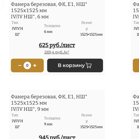
Фанера березовая, ФК, Е1, НШ*
Фа
1525x1525 мм
15
IV/IV НШ*, 6 мм
IV
Тип
Разме
Ти
Толщина
IV/IV Н
р
IV/
6 мм
Ш*
1525×1525 мм
625 руб./лист
269,4 руб./м²
−
+
В корзину
0
Фанера березовая, ФК, Е1, НШ*
Фа
1525x1525 мм
15
IV/IV НШ*, 9 мм
IV
Тип
Разме
Ти
Толщина
IV/IV Н
р
IV/
9 мм
Ш*
1525×1525 мм
945 руб./лист