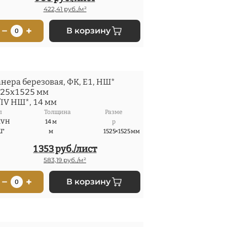
422,41 руб./м²
−
+
В корзину
0
нера березовая, ФК, Е1, НШ*
25x1525 мм
/IV НШ*, 14 мм
п
Толщина
Разме
IV Н
14 м
р
Ш*
м
1525×1525 мм
1 353 руб./лист
583,19 руб./м²
−
+
В корзину
0