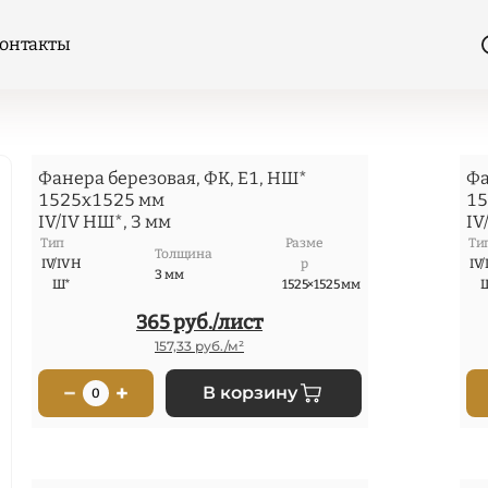
онтакты
териалов
Фанера березовая, ФК, Е1, НШ*
Фа
1525x1525 мм
15
IV/IV НШ*, 3 мм
IV
Тип
Разме
Ти
Толщина
IV/IV Н
р
IV/
3 мм
Ш*
1525×1525 мм
365 руб./лист
157,33 руб./м²
−
+
В корзину
0