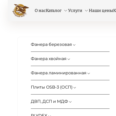
О нас
Каталог
Услуги
Наши цены
К
Каталог фанеры и листовых ма
Фанера березовая
Фанера хвойная
Фанера ламинированная
Плиты OSB-3 (ОСП)
ДВП, ДСП и МДФ
PLYDEX