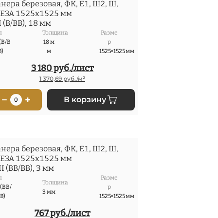
нера березовая, ФК, Е1, Ш2, Ш,
ЕЗА 1525x1525 мм
II (В/ВВ), 18 мм
п
Толщина
Разме
 (В/В
18 м
р
В)
м
1525×1525 мм
3 180 руб./лист
1 370,69 руб./м²
−
+
В корзину
0
нера березовая, ФК, Е1, Ш2, Ш,
ЕЗА 1525x1525 мм
/II (ВВ/ВВ), 3 мм
п
Разме
Толщина
I (ВВ/
р
3 мм
В)
1525×1525 мм
767 руб./лист