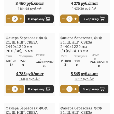
3 460 руб./лист
4 275 руб./лист
1 164,98 руб./м²
1 439,39 руб./м²
−
+
−
+
0
В корзину
0
В корзину
Фанера березовая, ФСФ,
Фанера березовая, ФСФ,
Е1, Ш, НШ*, СВЕЗА
Е1, Ш, НШ*, СВЕЗА
2440x1220 мм
2440x1220 мм
I/II (В/ВВ), 15 мм
I/II (В/ВВ), 18 мм
Разме
Разме
Тип
Толщина
Тип
Толщина
р
р
I/II (В/В
15 м
I/II (В/В
18 м
2440×1220 м
2440×1220 м
В)
м
В)
м
м
м
4 785 руб./лист
5 545 руб./лист
1 611,11 руб./м²
1 867 руб./м²
−
+
−
+
0
В корзину
0
В корзину
Фанера березовая, ФСФ,
Фанера березовая, ФСФ,
Е1, Ш, НШ*, СВЕЗА
Е1, Ш, НШ*, СВЕЗА