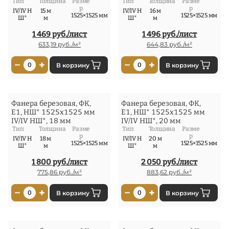
Тип
Толщина
Разме
Тип
Толщина
Разме
р
р
IV/IV Н
15 м
IV/IV Н
16 м
1525×1525 мм
1525×1525 мм
Ш*
м
Ш*
м
1 469 руб./лист
1 496 руб./лист
633,19 руб./м²
644,83 руб./м²
−
+
−
+
0
В корзину
0
В корзину
Фанера березовая, ФК,
Фанера березовая, ФК,
Е1, НШ* 1525x1525 мм
Е1, НШ* 1525x1525 мм
IV/IV НШ*, 18 мм
IV/IV НШ*, 20 мм
Тип
Толщина
Разме
Тип
Толщина
Разме
р
р
IV/IV Н
18 м
IV/IV Н
20 м
1525×1525 мм
1525×1525 мм
Ш*
м
Ш*
м
1 800 руб./лист
2 050 руб./лист
775,86 руб./м²
883,62 руб./м²
−
+
−
+
0
В корзину
0
В корзину