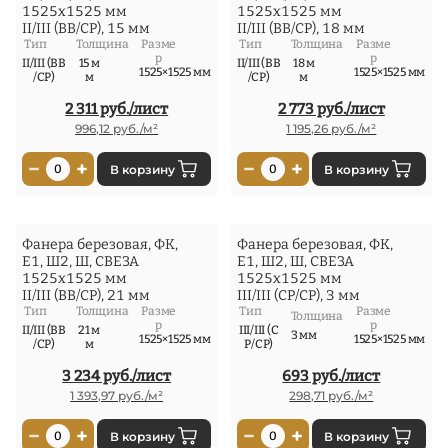
1525x1525 мм
1525x1525 мм
II/III (ВВ/СР), 15 мм
II/III (ВВ/СР), 18 мм
Тип
Толщина
Разме
Тип
Толщина
Разме
р
р
II/III (ВВ
15 м
II/III (ВВ
18 м
1525×1525 мм
1525×1525 мм
/СР)
м
/СР)
м
2 311 руб./лист
2 773 руб./лист
996,12 руб./м²
1 195,26 руб./м²
−
+
−
+
0
В корзину
0
В корзину
Фанера березовая, ФК,
Фанера березовая, ФК,
Е1, Ш2, Ш, СВЕЗА
Е1, Ш2, Ш, СВЕЗА
1525x1525 мм
1525x1525 мм
II/III (ВВ/СР), 21 мм
III/III (СР/СР), 3 мм
Тип
Толщина
Разме
Тип
Разме
Толщина
р
р
II/III (ВВ
21 м
III/III (С
3 мм
1525×1525 мм
1525×1525 мм
/СР)
м
Р/СР)
3 234 руб./лист
693 руб./лист
1 393,97 руб./м²
298,71 руб./м²
−
+
−
+
0
В корзину
0
В корзину