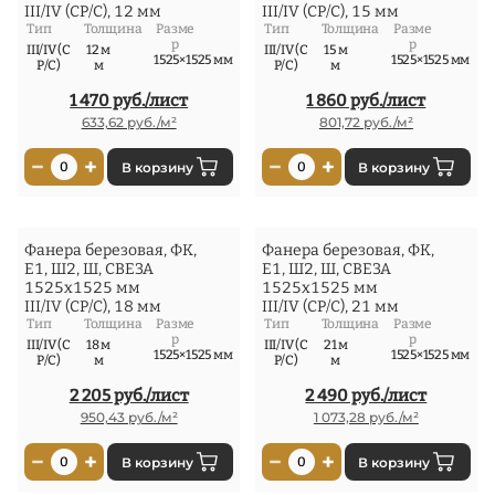
III/IV (СР/С), 12 мм
III/IV (СР/С), 15 мм
Тип
Толщина
Разме
Тип
Толщина
Разме
р
р
III/IV (С
12 м
III/IV (С
15 м
1525×1525 мм
1525×1525 мм
Р/С)
м
Р/С)
м
1 470 руб./лист
1 860 руб./лист
633,62 руб./м²
801,72 руб./м²
−
+
−
+
0
В корзину
0
В корзину
Фанера березовая, ФК,
Фанера березовая, ФК,
Е1, Ш2, Ш, СВЕЗА
Е1, Ш2, Ш, СВЕЗА
1525x1525 мм
1525x1525 мм
III/IV (СР/С), 18 мм
III/IV (СР/С), 21 мм
Тип
Толщина
Разме
Тип
Толщина
Разме
р
р
III/IV (С
18 м
III/IV (С
21 м
1525×1525 мм
1525×1525 мм
Р/С)
м
Р/С)
м
2 205 руб./лист
2 490 руб./лист
950,43 руб./м²
1 073,28 руб./м²
−
+
−
+
0
В корзину
0
В корзину