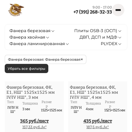
9:00 - 17:00
+7 (391) 268-32-33
Меню
Каталог фанеры и листовых матери
Фанера березовая
Плиты OSB-3 (ОСП)
Фанера хвойная
ДВП, ДСП и МДФ
Фанера ламинированная
PLYDEX
×
Фанера березовая: Фанера березовая
Убрать все фильтры
Фанера березовая, ФК,
Фанера березовая, ФК,
Е1, НШ* 1525x1525 мм
Е1, НШ* 1525x1525 мм
IV/IV НШ*, 3 мм
IV/IV НШ*, 4 мм
Тип
Разме
Тип
Разме
Толщина
Толщина
р
р
IV/IV Н
IV/IV Н
3 мм
4 мм
1525×1525 мм
1525×1525 мм
Ш*
Ш*
365 руб./лист
435 руб./лист
157,33 руб./м²
187,5 руб./м²