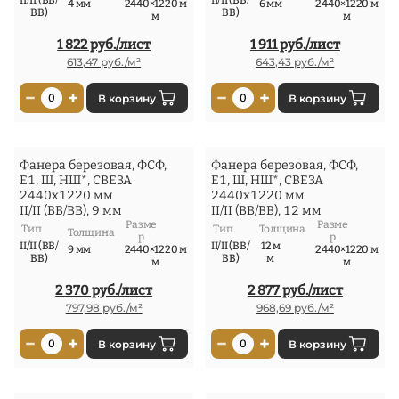
4 мм
2440×1220 м
6 мм
2440×1220 м
ВВ)
ВВ)
м
м
1 822 руб./лист
1 911 руб./лист
613,47 руб./м²
643,43 руб./м²
−
+
−
+
0
В корзину
0
В корзину
Фанера березовая, ФСФ,
Фанера березовая, ФСФ,
Е1, Ш, НШ*, СВЕЗА
Е1, Ш, НШ*, СВЕЗА
2440x1220 мм
2440x1220 мм
II/II (ВВ/ВВ), 9 мм
II/II (ВВ/ВВ), 12 мм
Разме
Разме
Тип
Тип
Толщина
Толщина
р
р
II/II (ВВ/
II/II (ВВ/
12 м
9 мм
2440×1220 м
2440×1220 м
ВВ)
ВВ)
м
м
м
2 370 руб./лист
2 877 руб./лист
797,98 руб./м²
968,69 руб./м²
−
+
−
+
0
В корзину
0
В корзину